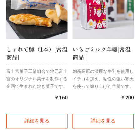
しゃれて鱒（1本）[常温
いちごミルク羊羹[常温
商品]
商品]
富士宮菓子工業組合で地元富士
朝霧高原の濃厚な牛乳を使用し
宮のオリジナル菓子を制作する
イチゴを加え、粘性の強い寒天
企画で生まれた焼き菓子です。
を使って練り上げた羊羹です。
￥160
￥200
詳細を見る
詳細を見る