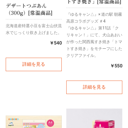
トすき焼き」[常温商品]
デザートつぶあん
（300g）[常温商品]
『ゆるキャン△』× 道の駅 朝霧
高原コラボグッズ ＃4
北海道産特選小豆を富士山伏流
『ゆるキャン△』第11話「ク
水でじっくり炊き上げました。
リキャン！」にて、犬山あおい
が作った関西風すき焼き「トマ
￥540
トすき焼き」をモチーフにした
クリアファイル。
詳細を見る
￥550
詳細を見る