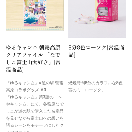
ゆるキャン△ 朝霧高原
8分8色ローソク[常温商
クリアファイル 「なで
品]
しこ富士山大好き」[常
温商品]
『ゆるキャン△』× 道の駅 朝霧
燃焼時間8分のカラフルな8色
高原コラボグッズ ＃3
芯のミニローソク。
『ゆるキャン△』第3話の「へ
やキャン△」にて、各務原なで
しこが道の駅で購入した名産品
を見せながら富士山への想いを
語るシーンをモチーフにしたク