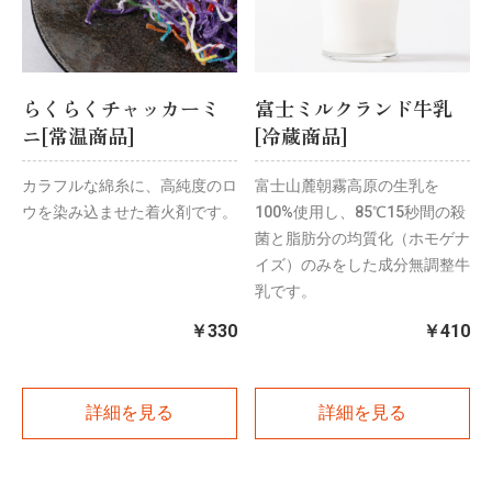
らくらくチャッカーミ
富士ミルクランド牛乳
ニ[常温商品]
[冷蔵商品]
カラフルな綿糸に、高純度のロ
富士山麓朝霧高原の生乳を
ウを染み込ませた着火剤です。
100%使用し、85℃15秒間の殺
菌と脂肪分の均質化（ホモゲナ
イズ）のみをした成分無調整牛
乳です。
￥330
￥410
詳細を見る
詳細を見る