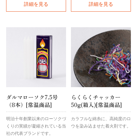
詳細を見る
詳細を見る
ダルマローソク7.5号
らくらくチャッカー
（8本）[常温商品]
50g(箱入)[常温商品]
明治十年創業以来のローソクづ
カラフルな綿糸に、高純度のロ
くりの実績が凝縮されている当
ウを染み込ませた着火剤です。
社の代表ブランドです。